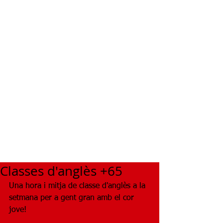
Classes d'anglès +65
Una hora i mitja de classe d'anglès a la 
setmana per a gent gran amb el cor 
jove!  